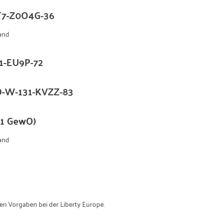
1T7-Z0O4G-36
and
1-EU9P-72
D-W-131-KVZZ-83
. 1 GewO)
and
n Vorgaben bei der Liberty Europe.