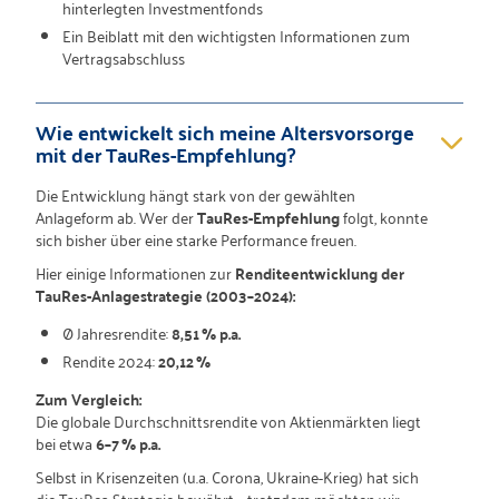
hinterlegten Investmentfonds
Ein Beiblatt mit den wichtigsten Informationen zum
Vertragsabschluss
Wie entwickelt sich meine Altersvorsorge
mit der TauRes-Empfehlung?
Die Entwicklung hängt stark von der gewählten
Anlageform ab. Wer der
TauRes-Empfehlung
folgt, konnte
sich bisher über eine starke Performance freuen.
Hier einige Informationen zur
Renditeentwicklung der
TauRes-Anlagestrategie (2003–2024):
Ø Jahresrendite:
8,51 % p.a.
Rendite 2024:
20,12 %
Zum Vergleich:
Die globale Durchschnittsrendite von Aktienmärkten liegt
bei etwa
6–7 % p.a.
Selbst in Krisenzeiten (u.a. Corona, Ukraine-Krieg) hat sich
die TauRes-Strategie bewährt – trotzdem möchten wir